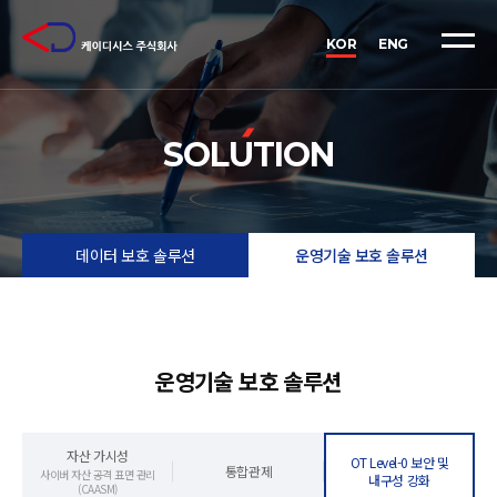
케
이
KOR
ENG
디
시
스
SOLUTION
(KDSYS)
-
데
데이터 보호 솔루션
운영기술 보호 솔루션
이
터
보
호
운영기술 보호 솔루션
·
운
자산 가시성
OT Level-0 보안 및
영
통합관제
사이버 자산 공격 표면 관리
내구성 강화
(CAASM)