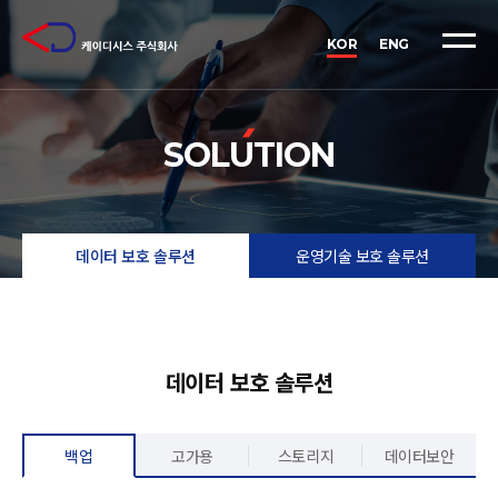
케
이
KOR
ENG
디
시
스
SOLUTION
(KDSYS)
-
데
데이터 보호 솔루션
운영기술 보호 솔루션
이
터
보
호
데이터 보호 솔루션
·
운
백업
고가용
스토리지
데이터보안
영